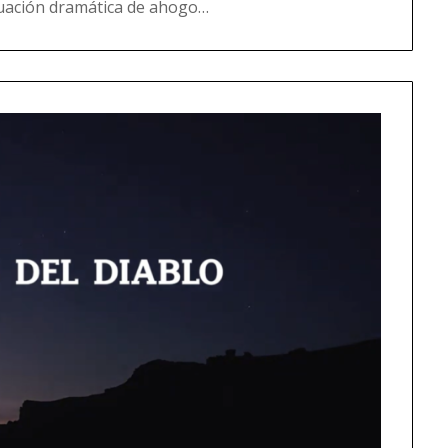
ituación dramática de ahogo…
Read more